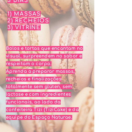
3 DIAS
1) MASSAS
2) RECHEIOS
3) VITRINE
Bolos e tortas que encantam no
visual, surpreendem no sabor e
respeitam o corpo.
Aprenda a preparar massas,
recheios e finalizações
totalmente sem glúten, sem
lactose e com ingredientes
funcionais, ao lado da
confeiteira Tizi (TiziCake) e da
equipe do Espaço Naturae.