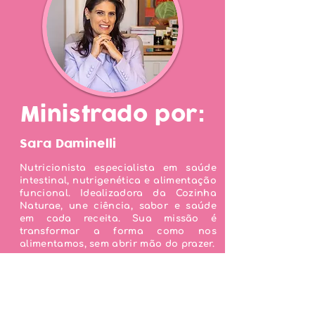
Ministrado por:
Sara Daminelli
Nutricionista especialista em saúde
intestinal, nutrigenética e alimentação
funcional. Idealizadora da Cozinha
Naturae, une ciência, sabor e saúde
em cada receita. Sua missão é
transformar a forma como nos
alimentamos, sem abrir mão do prazer.