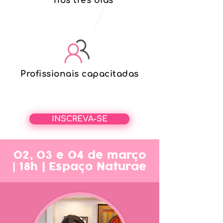
nos três dias
Profissionais capacitadas
INSCREVA-SE
02, 03 e 04 de março
| 18h
|
Espaço Naturae