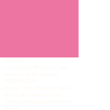
TÉCNICAS
Massa Base: Pão de Ló, Solo
Massa e Opção vegana)
PREPARAÇÕES
Frasier - Bolo Caseiro (Limão e
Butiá), Base branca, base
preta, base vegana (caseiro de
limão)