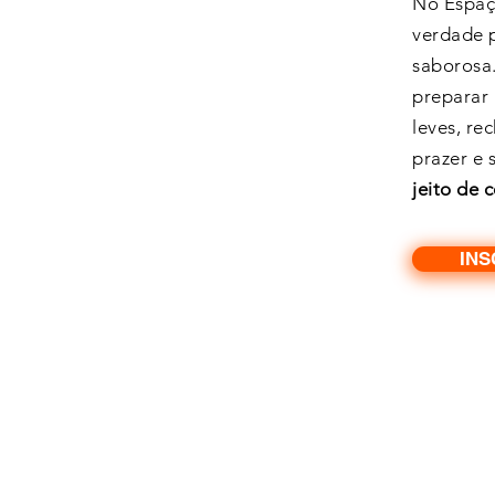
No Espaç
verdade p
saborosa.
preparar 
leves, re
prazer e 
jeito de 
INS