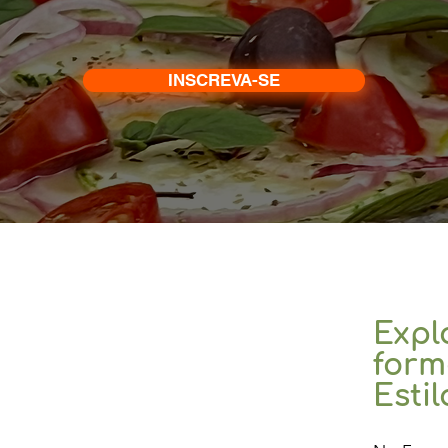
INSCREVA-SE
Expl
form
Esti