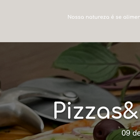
Nossa natureza é se alime
Pizzas&
09 de