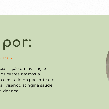
 por:
 por:
Nunes
cialização em avaliação
s pilares básicos: a
o centrado no paciente e o
na
l, visando atingir a saúde
de doença.