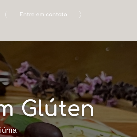
Entre em contato
m Glúten
ciúma