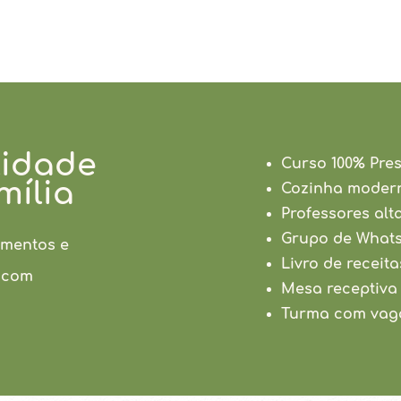
lidade
Curso 100% Pres
mília
Cozinha modern
Professores alt
Grupo de Whats
imentos e
Livro de receit
 com
Mesa receptiva
Turma co
m vag