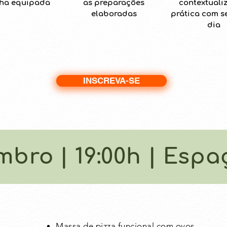
nha equipada
as preparações
contextuali
elaboradas
prática com s
dia
INSCREVA-SE
mbro | 19:00h | Esp
Massa de pizza funcional com ovos