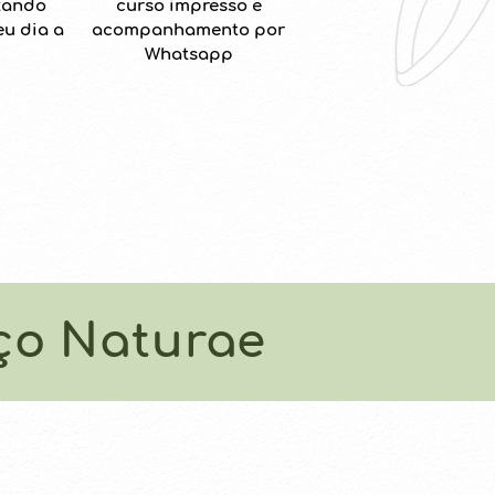
zando
curso impresso e
eu dia a
acompanhamento por
Whatsapp
aço Naturae