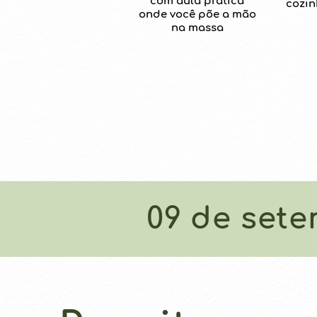
com aula prática
cozi
onde você põe a mão
na massa
09 de sete